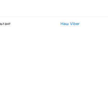
льтант
Наш Viber