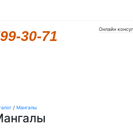
Онлайн консу
799-30-71
талог
/
Мангалы
Мангалы