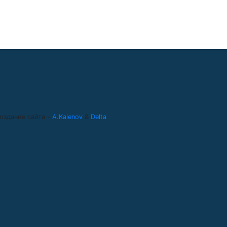
оздание сайта -
A.Kalenov
&
Delta